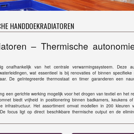
CHE HANDDOEKRADIATOREN
diatoren – Thermische autonomi
edig onafhankelijk van het centrale verwarmingssysteem. Deze a
terleidingen, wat essentieel is bij renovaties of binnen specifieke 
baar. De geïntegreerde thermostaat en timer garanderen een nau
ng een gerichte werking mogelijk voor het drogen van textiel en het 
omnet biedt vrijheid in positionering binnen badkamers, keukens of u
he infrastructuur. Het assortiment omvat modellen in 200 kleuren 
 De focus ligt op direct beschikbare thermische output en de elimin