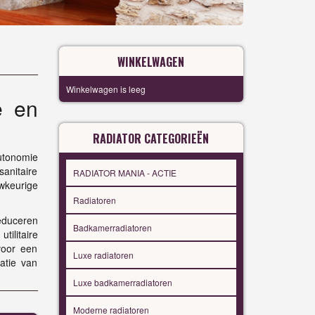
WINKELWAGEN
Winkelwagen is leeg
e en
RADIATOR CATEGORIEËN
utonomie
sanitaire
RADIATOR MANIA - ACTIE
wkeurige
Radiatoren
reduceren
Badkamerradiatoren
tilitaire
voor een
Luxe radiatoren
atie van
Luxe badkamerradiatoren
Moderne radiatoren