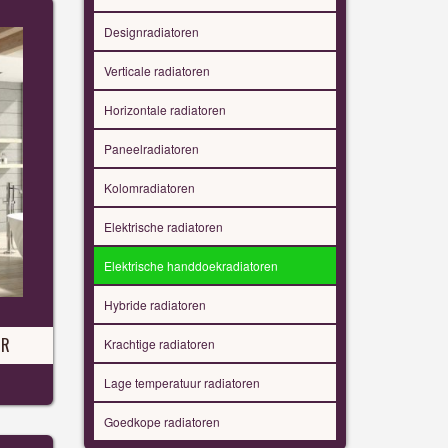
Designradiatoren
Verticale radiatoren
Horizontale radiatoren
Paneelradiatoren
Kolomradiatoren
Elektrische radiatoren
Elektrische handdoekradiatoren
Hybride radiatoren
OR
Krachtige radiatoren
Lage temperatuur radiatoren
Goedkope radiatoren