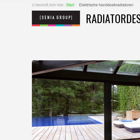
U bevindt zich hier:
Start
Elektrische handdoekradiatoren
RADIATORDES