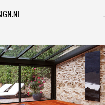
IGN.NL
m