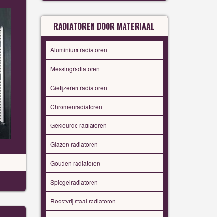
RADIATOREN DOOR MATERIAAL
Aluminium radiatoren
Messingradiatoren
Gietijzeren radiatoren
Chromenradiatoren
Gekleurde radiatoren
Glazen radiatoren
Gouden radiatoren
Spiegelradiatoren
Roestvrij staal radiatoren