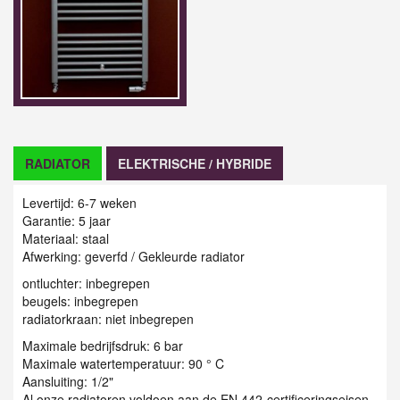
RADIATOR
ELEKTRISCHE / HYBRIDE
Levertijd: 6-7 weken
Garantie: 5 jaar
Materiaal: staal
Afwerking: geverfd / G
ekleurde radiator
ontluchter: inbegrepen
beugels: inbegrepen
radiatorkraan: niet inbegrepen
Maximale bedrijfsdruk: 6 bar
Maximale watertemperatuur: 90 ° C
Aansluiting: 1/2"
Al onze radiatoren voldoen aan de EN 442-certificeringseisen.