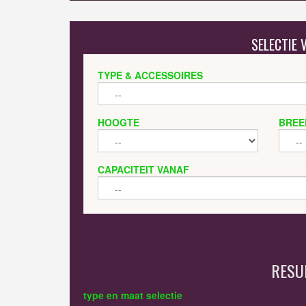
SELECTIE
TYPE & ACCESSOIRES
HOOGTE
BREE
CAPACITEIT VANAF
RESU
type en maat selectie