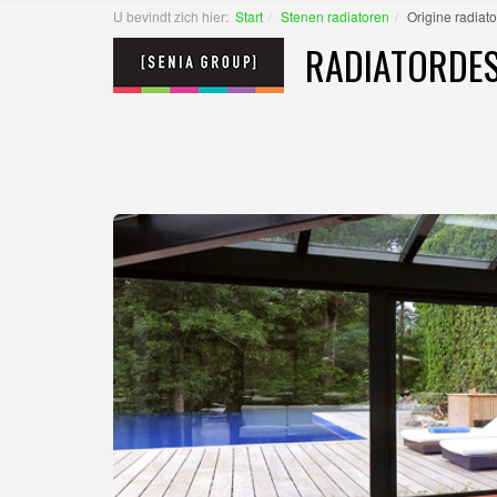
U bevindt zich hier:
Start
Stenen radiatoren
Origine radiato
RADIATORDES