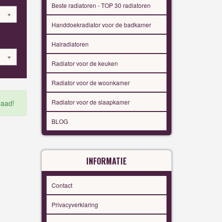
Beste radiatoren - TOP 30 radiatoren
Handdoekradiator voor de badkamer
Halradiatoren
Radiator voor de keuken
Radiator voor de woonkamer
Radiator voor de slaapkamer
raad!
BLOG
INFORMATIE
Contact
Privacyverklaring