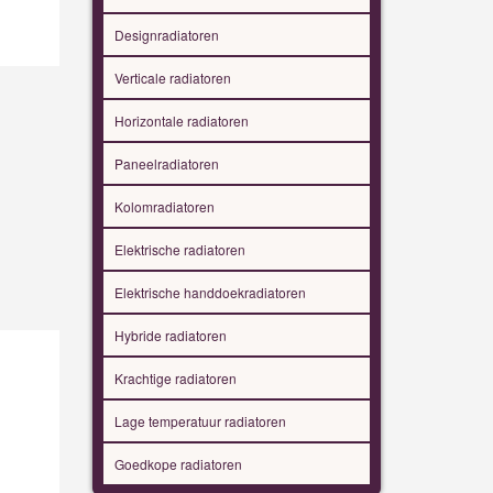
Designradiatoren
Verticale radiatoren
Horizontale radiatoren
Paneelradiatoren
Kolomradiatoren
Elektrische radiatoren
Elektrische handdoekradiatoren
Hybride radiatoren
Krachtige radiatoren
Lage temperatuur radiatoren
Goedkope radiatoren