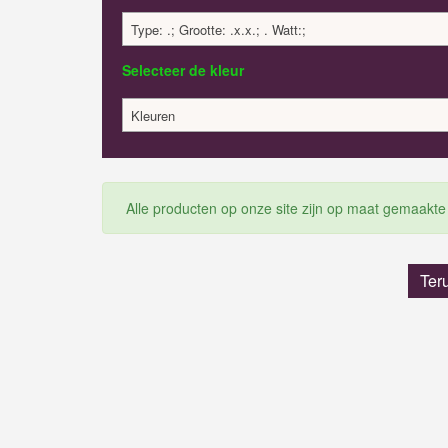
Type: .; Grootte: .x.x.; . Watt:;
Selecteer de kleur
Kleuren
Alle producten op onze site zijn op maat gemaakte
Ter