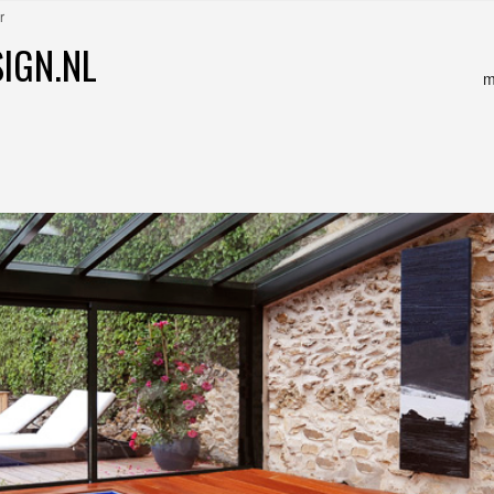
r
IGN.NL
m