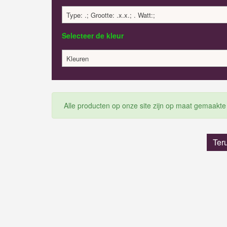
Type: .; Grootte: .x.x.; . Watt:;
Selecteer de kleur
Kleuren
Alle producten op onze site zijn op maat gemaakte
Ter