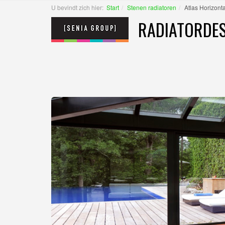
U bevindt zich hier:
Start
Stenen radiatoren
Atlas Horizonta
RADIATORDES