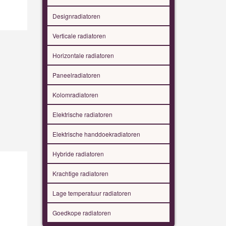
Designradiatoren
Verticale radiatoren
Horizontale radiatoren
Paneelradiatoren
Kolomradiatoren
Elektrische radiatoren
Elektrische handdoekradiatoren
Hybride radiatoren
Krachtige radiatoren
Lage temperatuur radiatoren
Goedkope radiatoren