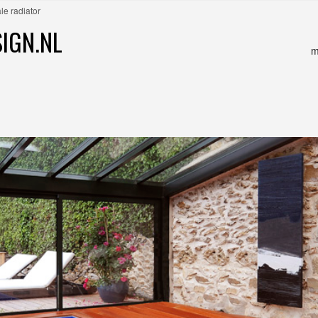
le radiator
IGN.NL
m