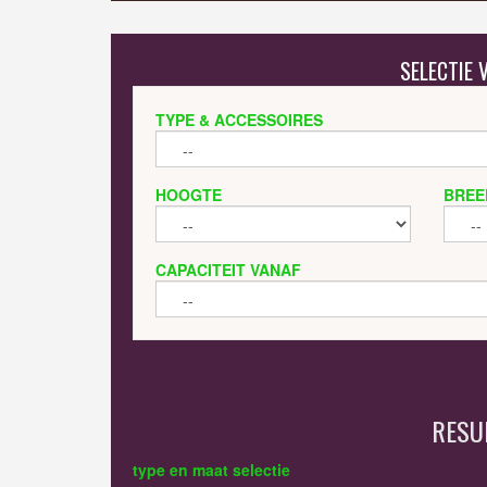
SELECTIE
TYPE & ACCESSOIRES
HOOGTE
BREE
CAPACITEIT VANAF
RESU
type en maat selectie