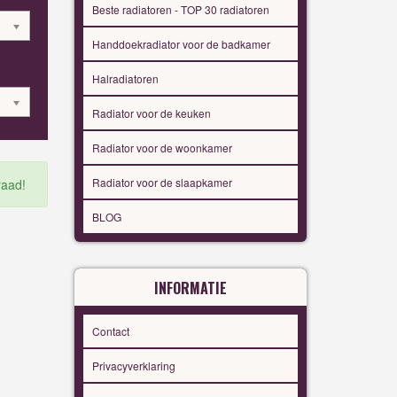
Beste radiatoren - TOP 30 radiatoren
Handdoekradiator voor de badkamer
Halradiatoren
Radiator voor de keuken
Radiator voor de woonkamer
Radiator voor de slaapkamer
raad!
BLOG
INFORMATIE
Contact
Privacyverklaring