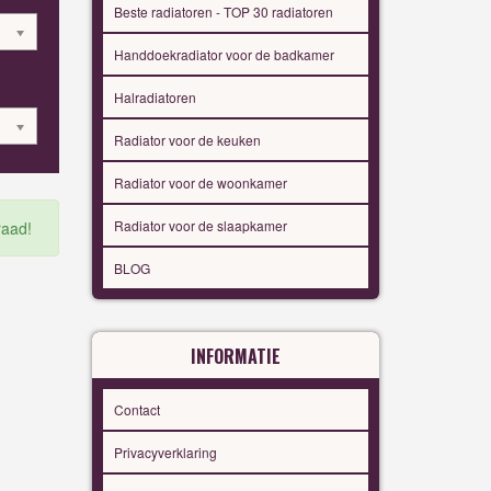
Beste radiatoren - TOP 30 radiatoren
Handdoekradiator voor de badkamer
Halradiatoren
Radiator voor de keuken
Radiator voor de woonkamer
Radiator voor de slaapkamer
raad!
BLOG
INFORMATIE
Contact
Privacyverklaring