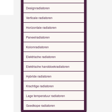
Designradiatoren
Verticale radiatoren
Horizontale radiatoren
Paneelradiatoren
Kolomradiatoren
Elektrische radiatoren
Elektrische handdoekradiatoren
Hybride radiatoren
Krachtige radiatoren
Lage temperatuur radiatoren
Goedkope radiatoren