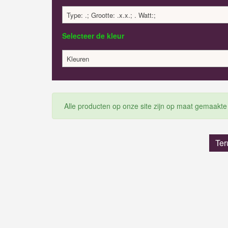
Type: .; Grootte: .x.x.; . Watt:;
Selecteer de kleur
Kleuren
Alle producten op onze site zijn op maat gemaakte
Ter