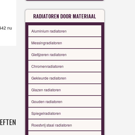
RADIATOREN DOOR MATERIAAL
 442 nu
Aluminium radiatoren
Messingradiatoren
Gietijzeren radiatoren
Chromenradiatoren
Gekleurde radiatoren
Glazen radiatoren
Gouden radiatoren
Spiegelradiatoren
EFTEN
Roestvrij staal radiatoren