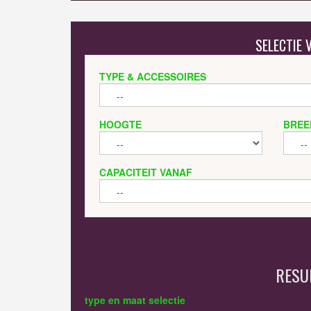
SELECTIE
TYPE & ACCESSOIRES
HOOGTE
BREE
CAPACITEIT VANAF
RESU
type en maat selectie