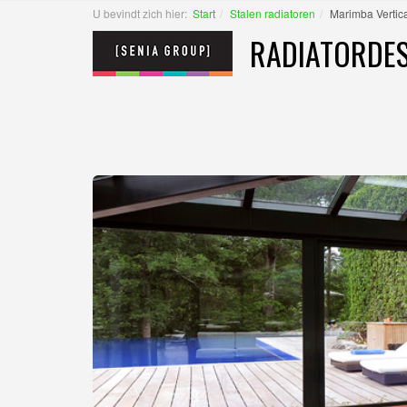
U bevindt zich hier:
Start
Stalen radiatoren
Marimba Vertica
RADIATORDES