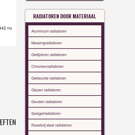
RADIATOREN DOOR MATERIAAL
 442 nu
Aluminium radiatoren
Messingradiatoren
Gietijzeren radiatoren
Chromenradiatoren
Gekleurde radiatoren
Glazen radiatoren
Gouden radiatoren
Spiegelradiatoren
EFTEN
Roestvrij staal radiatoren