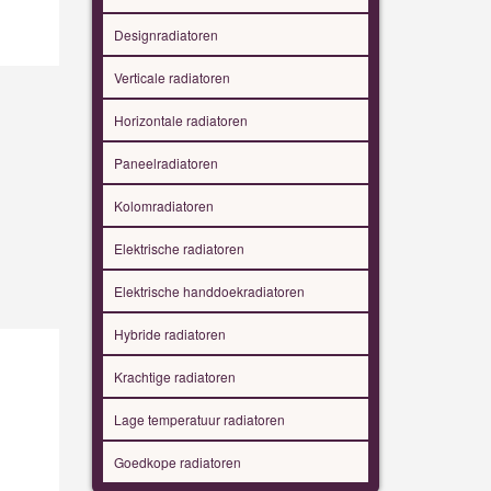
Designradiatoren
Verticale radiatoren
Horizontale radiatoren
Paneelradiatoren
Kolomradiatoren
Elektrische radiatoren
Elektrische handdoekradiatoren
Hybride radiatoren
Krachtige radiatoren
Lage temperatuur radiatoren
Goedkope radiatoren