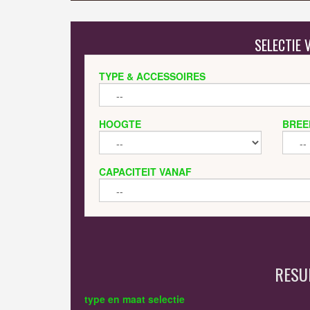
SELECTIE
TYPE & ACCESSOIRES
HOOGTE
BREE
CAPACITEIT VANAF
RESU
type en maat selectie