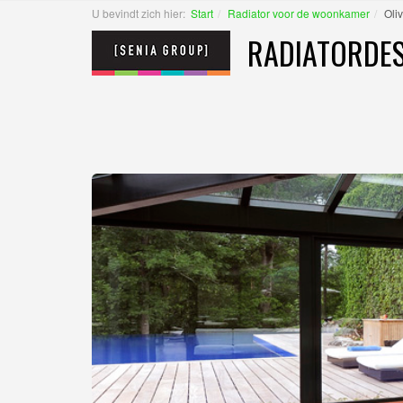
U bevindt zich hier:
Start
Radiator voor de woonkamer
Oliv
RADIATORDES