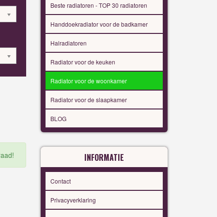
Beste radiatoren - TOP 30 radiatoren
Handdoekradiator voor de badkamer
Halradiatoren
Radiator voor de keuken
Radiator voor de woonkamer
Radiator voor de slaapkamer
BLOG
raad!
INFORMATIE
Contact
Privacyverklaring