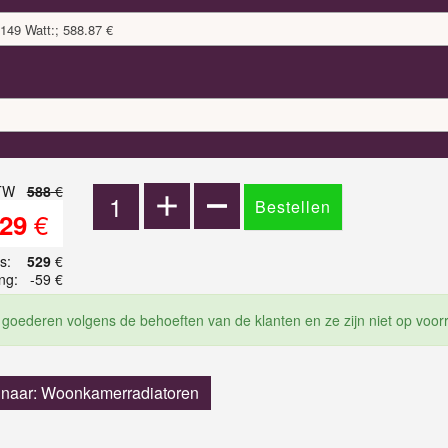
149 Watt:; 588.87 €
BTW
588
€
€
29
js:
529
€
ng:
-59 €
 goederen volgens de behoeften van de klanten en ze zijn niet op voor
 naar: Woonkamerradiatoren