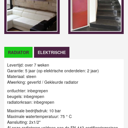
RADIATOR
ELEKTRISCHE
Levertijd: over 7 weken
Garantie: 5 jaar (op elektrische onderdelen: 2 jaar)
Materiaal: steen
Afwerking: geverfd / G
ekleurde radiator
ontluchter: inbegrepen
beugels: inbegrepen
radiatorkraan: inbegrepen
Maximale bedrijfsdruk: 10 bar
Maximale watertemperatuur: 75 ° C
Aansluiting: 2x1/2"
Al onze radiatoren voldoen aan de EN 442-certificeringseisen.