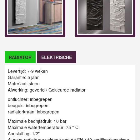
RADIATOR
ELEKTRISCHE
Levertijd: 7-9 weken
Garantie: 5 jaar
Materiaal: steen
Afwerking: geverfd / G
ekleurde radiator
ontluchter: inbegrepen
beugels: inbegrepen
radiatorkraan: inbegrepen
Maximale bedrijfsdruk: 10 bar
Maximale watertemperatuur: 75 ° C
Aansluiting: 1/2"
Al onze radiatoren voldoen aan de EN 442-certificeringseisen.