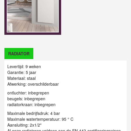
RADIATOR
Levertijd: 9 weken
Garantie: 5 jaar
Materiaal: staal
Afwerking: overschilderbaar
ontluchter: inbegrepen
beugels: inbegrepen
radiatorkraan: inbegrepen
Maximale bedrijfsdruk: 4 bar
Maximale watertemperatuur: 95 ° C
Aansluiting: 2x1/2"
Al onze radiatoren voldoen aan de EN 442-certificeringseisen.