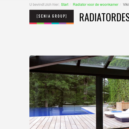
U bevindt zich hier:
Start
Radiator voor de woonkamer
Vik
RADIATORDES