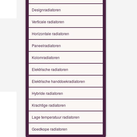
Designradiatoren
Verticale radiatoren
Horizontale radiatoren
Paneelradiatoren
Kolomradiatoren
Elektrische radiatoren
Elektrische handdoekradiatoren
Hybride radiatoren
Krachtige radiatoren
Lage temperatuur radiatoren
Goedkope radiatoren