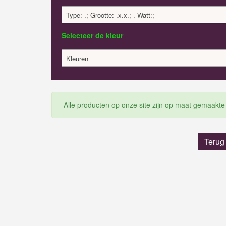
Type: .; Grootte: .x.x.; . Watt:;
Selecteer de kleur
Kleuren
Alle producten op onze site zijn op maat gemaakte
Terug