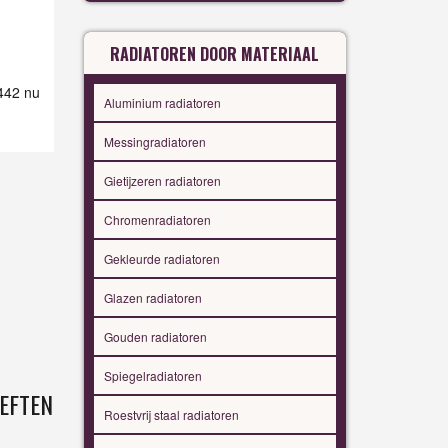
RADIATOREN DOOR MATERIAAL
 442 nu
Aluminium radiatoren
Messingradiatoren
Gietijzeren radiatoren
Chromenradiatoren
Gekleurde radiatoren
Glazen radiatoren
Gouden radiatoren
Spiegelradiatoren
EFTEN
Roestvrij staal radiatoren