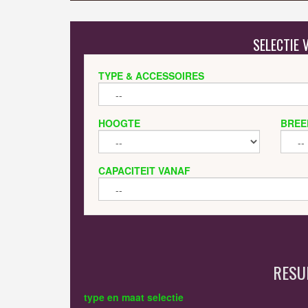
SELECTIE
TYPE & ACCESSOIRES
HOOGTE
BREE
CAPACITEIT VANAF
RESU
type en maat selectie