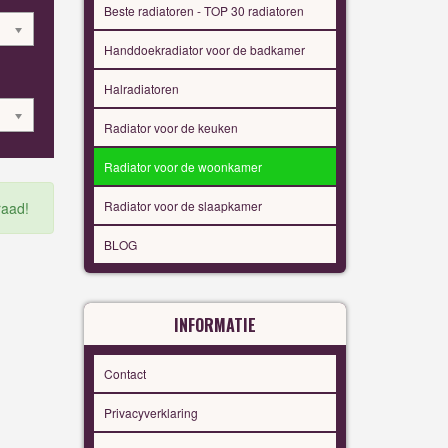
Beste radiatoren - TOP 30 radiatoren
Handdoekradiator voor de badkamer
Halradiatoren
Radiator voor de keuken
Radiator voor de woonkamer
Radiator voor de slaapkamer
raad!
BLOG
INFORMATIE
Contact
Privacyverklaring