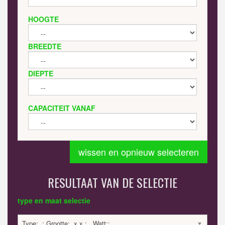
HOOGTE
BREEDTE
DIEPTE
CAPACITEIT VANAF
wissen en opnieuw selecteren
RESULTAAT VAN DE SELECTIE
type en maat selectie
Type: .; Grootte: .x.x.; . Watt:;