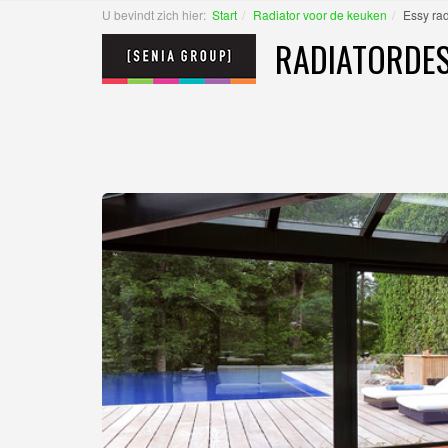
U bevindt zich hier:
Start
Radiator voor de keuken
Essy rad
RADIATORDES