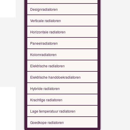
Designradiatoren
Verticale radiatoren
Horizontale radiatoren
Paneelradiatoren
Kolomradiatoren
Elektrische radiatoren
Elektrische handdoekradiatoren
Hybride radiatoren
Krachtige radiatoren
Lage temperatuur radiatoren
Goedkope radiatoren