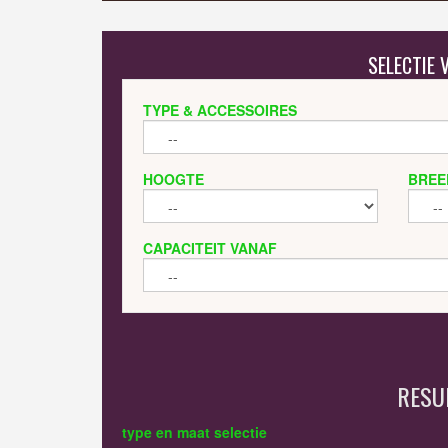
SELECTIE
TYPE & ACCESSOIRES
HOOGTE
BREE
CAPACITEIT VANAF
RESU
type en maat selectie