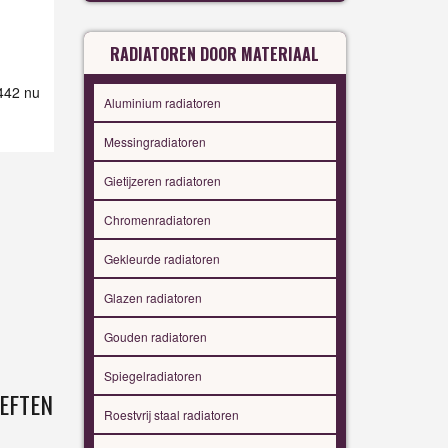
RADIATOREN DOOR MATERIAAL
 442 nu
Aluminium radiatoren
Messingradiatoren
Gietijzeren radiatoren
Chromenradiatoren
Gekleurde radiatoren
Glazen radiatoren
Gouden radiatoren
Spiegelradiatoren
EFTEN
Roestvrij staal radiatoren