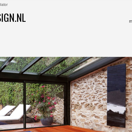
iator
IGN.NL
m