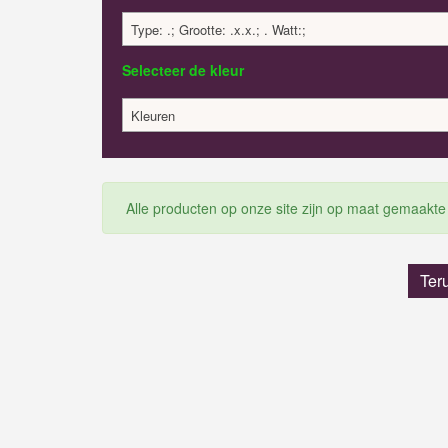
Type: .; Grootte: .x.x.; . Watt:;
Selecteer de kleur
Kleuren
Alle producten op onze site zijn op maat gemaakte
Ter