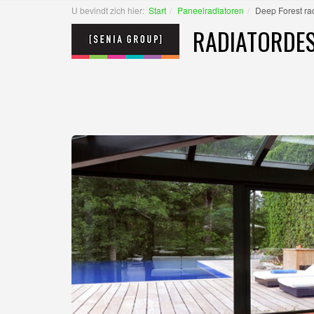
U bevindt zich hier:
Start
Paneelradiatoren
Deep Forest rad
RADIATORDES