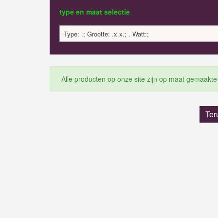
type en maat selectie
Type: .; Grootte: .x.x.; . Watt:;
Alle producten op onze site zijn op maat gemaakte
Ter