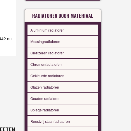
RADIATOREN DOOR MATERIAAL
Aluminium radiatoren
 442 nu
Messingradiatoren
Gietijzeren radiatoren
Chromenradiatoren
Gekleurde radiatoren
Glazen radiatoren
Gouden radiatoren
Spiegelradiatoren
Roestvrij staal radiatoren
EFTEN