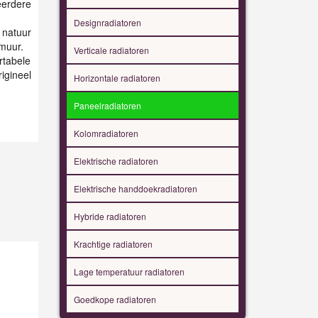
eerdere
Designradiatoren
 natuur
 muur.
Verticale radiatoren
rtabele
igineel
Horizontale radiatoren
Paneelradiatoren
Kolomradiatoren
Elektrische radiatoren
Elektrische handdoekradiatoren
Hybride radiatoren
Krachtige radiatoren
Lage temperatuur radiatoren
Goedkope radiatoren