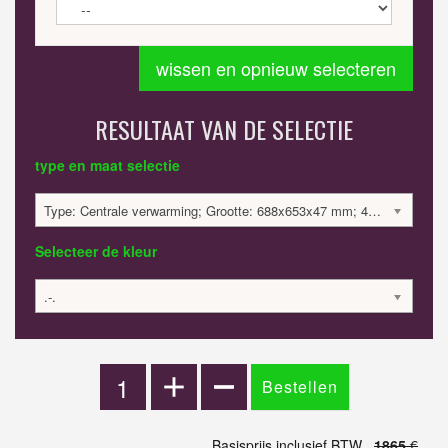
wissen en opnieuw selecteren
RESULTAAT VAN DE SELECTIE
type en maat selectie
Type: Centrale verwarming; Grootte: 688x653x47 mm; 434 Watt:; 1865.42 €
Selecteer de kleur
.-.
Basisprijs inclusief BTW
1865
€