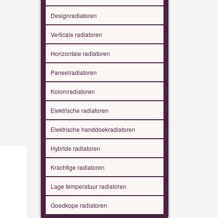
Designradiatoren
Verticale radiatoren
Horizontale radiatoren
Paneelradiatoren
Kolomradiatoren
Elektrische radiatoren
Elektrische handdoekradiatoren
Hybride radiatoren
Krachtige radiatoren
Lage temperatuur radiatoren
Goedkope radiatoren