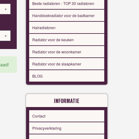
Beste radiatoren - TOP 30 radiatoren
Handdoekradiator voor de badkamer
Halradiatoren
Radiator voor de keuken
Radiator voor de woonkamer
Radiator voor de slaapkamer
raad!
BLOG
INFORMATIE
Contact
Privacyverklaring