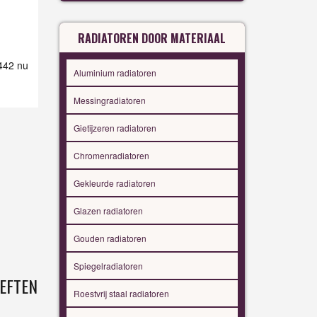
RADIATOREN DOOR MATERIAAL
 442 nu
Aluminium radiatoren
Messingradiatoren
Gietijzeren radiatoren
Chromenradiatoren
Gekleurde radiatoren
Glazen radiatoren
Gouden radiatoren
Spiegelradiatoren
EFTEN
Roestvrij staal radiatoren