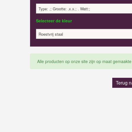
Type: .; Grootte: .x.x.; . Watt:;
Selecteer de kleur
Roestvrij staal
Alle producten op onze site zijn op maat gemaakte
Terug n