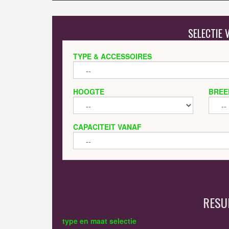
SELECTIE
TYPE & ACCESSOIRES
HOOGTE
BREE
CAPACITEIT VANAF
RESU
type en maat selectie