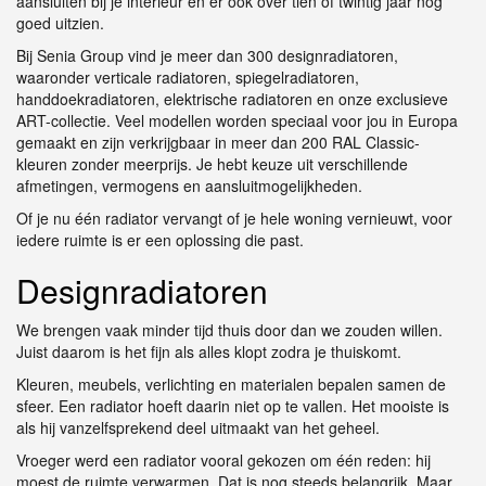
aansluiten bij je interieur en er ook over tien of twintig jaar nog
goed uitzien.
Bij Senia Group vind je meer dan 300 designradiatoren,
waaronder verticale radiatoren, spiegelradiatoren,
handdoekradiatoren, elektrische radiatoren en onze exclusieve
ART-collectie. Veel modellen worden speciaal voor jou in Europa
gemaakt en zijn verkrijgbaar in meer dan 200 RAL Classic-
kleuren zonder meerprijs. Je hebt keuze uit verschillende
afmetingen, vermogens en aansluitmogelijkheden.
Of je nu één radiator vervangt of je hele woning vernieuwt, voor
iedere ruimte is er een oplossing die past.
Designradiatoren
We brengen vaak minder tijd thuis door dan we zouden willen.
Juist daarom is het fijn als alles klopt zodra je thuiskomt.
Kleuren, meubels, verlichting en materialen bepalen samen de
sfeer. Een radiator hoeft daarin niet op te vallen. Het mooiste is
als hij vanzelfsprekend deel uitmaakt van het geheel.
Vroeger werd een radiator vooral gekozen om één reden: hij
moest de ruimte verwarmen. Dat is nog steeds belangrijk. Maar