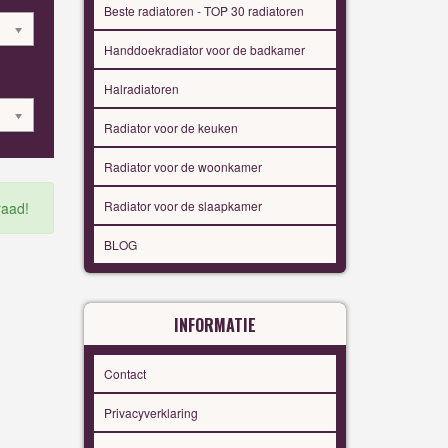
Beste radiatoren - TOP 30 radiatoren
Handdoekradiator voor de badkamer
Halradiatoren
Radiator voor de keuken
Radiator voor de woonkamer
Radiator voor de slaapkamer
raad!
BLOG
INFORMATIE
Contact
Privacyverklaring