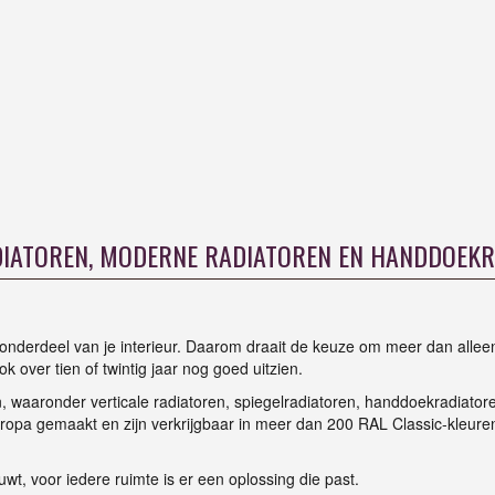
IATOREN, MODERNE RADIATOREN EN HANDDOEK
ng onderdeel van je interieur. Daarom draait de keuze om meer dan allee
k over tien of twintig jaar nog goed uitzien.
, waaronder verticale radiatoren, spiegelradiatoren, handdoekradiatore
uropa gemaakt en zijn verkrijgbaar in meer dan 200 RAL Classic-kleuren
uwt, voor iedere ruimte is er een oplossing die past.