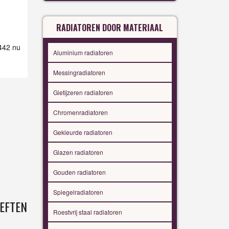
RADIATOREN DOOR MATERIAAL
 442 nu
Aluminium radiatoren
Messingradiatoren
Gietijzeren radiatoren
Chromenradiatoren
Gekleurde radiatoren
Glazen radiatoren
Gouden radiatoren
Spiegelradiatoren
EFTEN
Roestvrij staal radiatoren