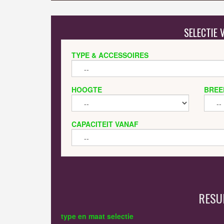
SELECTIE
TYPE & ACCESSOIRES
HOOGTE
BREE
CAPACITEIT VANAF
RESU
type en maat selectie