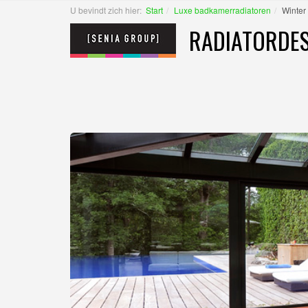
U bevindt zich hier:
Start
Luxe badkamerradiatoren
Winter 
RADIATORDES