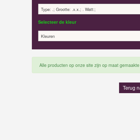
Type: .; Grootte: .x.x.; . Watt:;
Selecteer de kleur
Kleuren
Alle producten op onze site zijn op maat gemaakte
Terug n