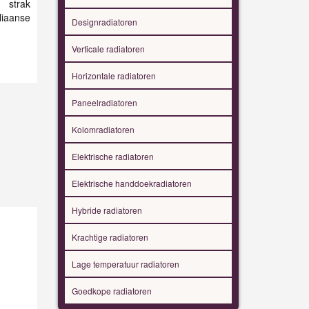
 strak
liaanse
Designradiatoren
Verticale radiatoren
Horizontale radiatoren
Paneelradiatoren
Kolomradiatoren
Elektrische radiatoren
Elektrische handdoekradiatoren
Hybride radiatoren
Krachtige radiatoren
Lage temperatuur radiatoren
Goedkope radiatoren