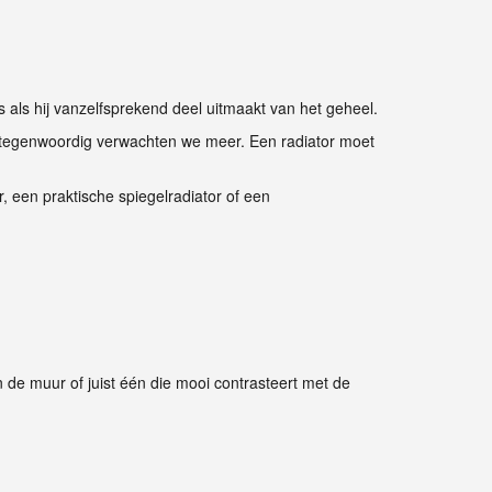
s als hij vanzelfsprekend deel uitmaakt van het geheel.
r tegenwoordig verwachten we meer. Een radiator moet
r, een praktische spiegelradiator of een
n de muur of juist één die mooi contrasteert met de