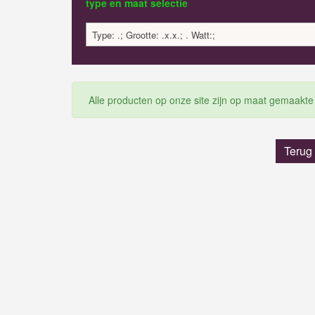
type en maat selectie
Type: .; Grootte: .x.x.; . Watt:;
Alle producten op onze site zijn op maat gemaakte
Terug