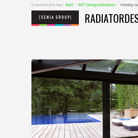
U bevindt zich hier:
Start
ART Designradiatoren
Holiday ra
RADIATORDES