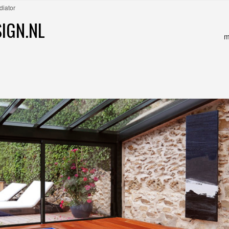
diator
IGN.NL
m