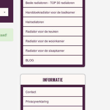
Beste radiatoren - TOP 30 radiatoren
Handdoekradiator voor de badkamer
Halradiatoren
Radiator voor de keuken
raad!
Radiator voor de woonkamer
Radiator voor de slaapkamer
BLOG
INFORMATIE
Contact
Privacyverklaring