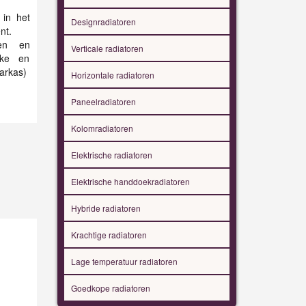
 in het
Designradiatoren
nt.
men en
Verticale radiatoren
jke en
Farkas)
Horizontale radiatoren
Paneelradiatoren
Kolomradiatoren
Elektrische radiatoren
Elektrische handdoekradiatoren
Hybride radiatoren
Krachtige radiatoren
Lage temperatuur radiatoren
Goedkope radiatoren