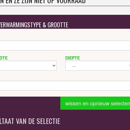
N EN ZE ZIJN NIET OP VOORRAAD
 VERWARMINGSTYPE & GROOTTE
DTE
DIEPTE
wissen en opnieuw selecter
LTAAT VAN DE SELECTIE