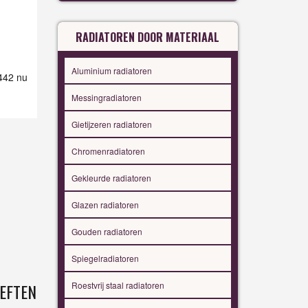
RADIATOREN DOOR MATERIAAL
Aluminium radiatoren
 442 nu
Messingradiatoren
Gietijzeren radiatoren
Chromenradiatoren
Gekleurde radiatoren
Glazen radiatoren
Gouden radiatoren
Spiegelradiatoren
Roestvrij staal radiatoren
EFTEN