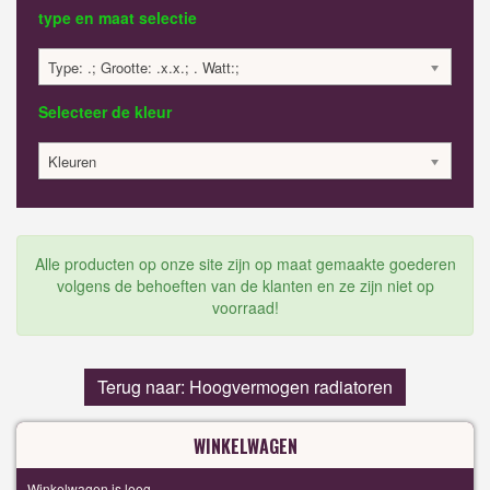
type en maat selectie
Type: .; Grootte: .x.x.; . Watt:;
Selecteer de kleur
Kleuren
Alle producten op onze site zijn op maat gemaakte goederen
volgens de behoeften van de klanten en ze zijn niet op
voorraad!
Terug naar: Hoogvermogen radiatoren
WINKELWAGEN
Winkelwagen is leeg