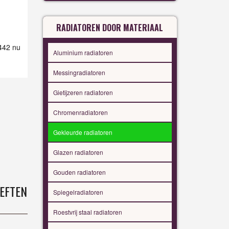
RADIATOREN DOOR MATERIAAL
 442 nu
Aluminium radiatoren
Messingradiatoren
Gietijzeren radiatoren
Chromenradiatoren
Gekleurde radiatoren
Glazen radiatoren
Gouden radiatoren
EFTEN
Spiegelradiatoren
Roestvrij staal radiatoren