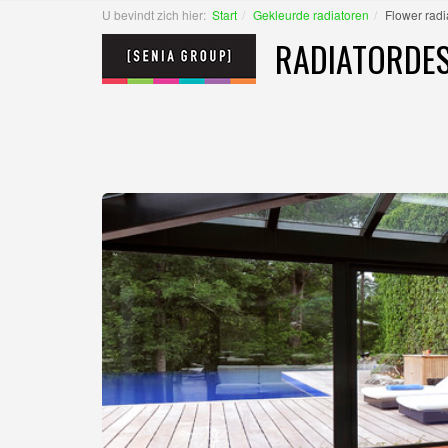
U bevindt zich hier:
Start
Gekleurde radiatoren
Flower radi
RADIATORDES