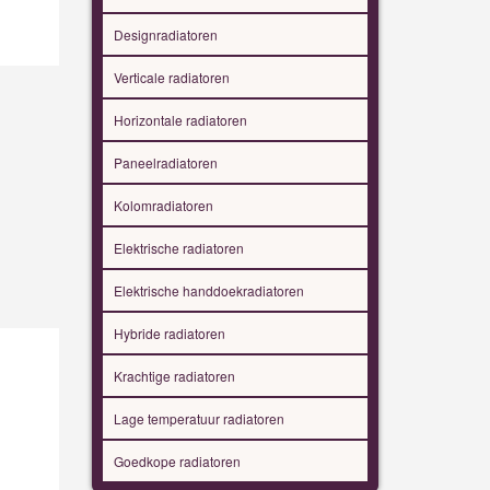
Designradiatoren
Verticale radiatoren
Horizontale radiatoren
Paneelradiatoren
Kolomradiatoren
Elektrische radiatoren
Elektrische handdoekradiatoren
Hybride radiatoren
Krachtige radiatoren
Lage temperatuur radiatoren
Goedkope radiatoren