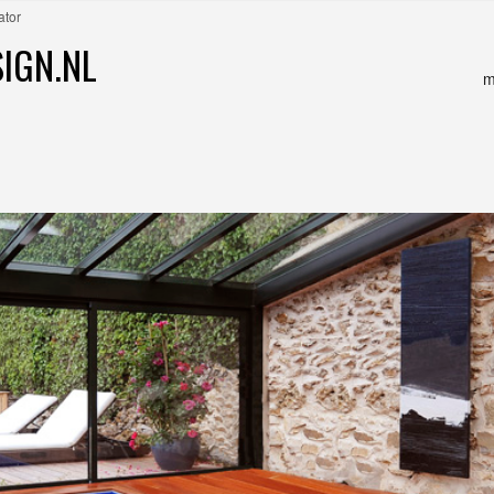
ator
IGN.NL
m