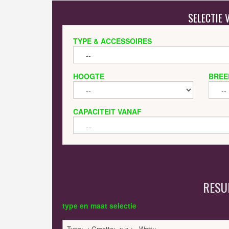
SELECTIE
TYPE & ACCESSOIRES
HOOGTE
BREE
CAPACITEIT VANAF
RESU
type en maat selectie
Type: .; Grootte: .x.x.; . Watt:;