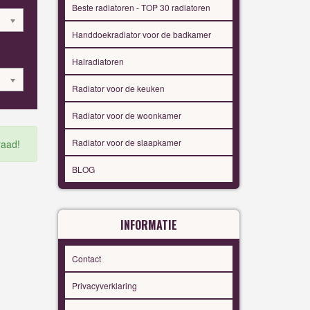
Beste radiatoren - TOP 30 radiatoren
Handdoekradiator voor de badkamer
Halradiatoren
Radiator voor de keuken
Radiator voor de woonkamer
Radiator voor de slaapkamer
raad!
BLOG
INFORMATIE
Contact
Privacyverklaring