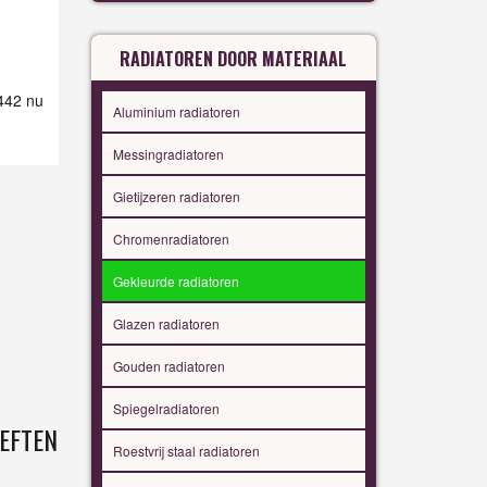
RADIATOREN DOOR MATERIAAL
 442 nu
Aluminium radiatoren
Messingradiatoren
Gietijzeren radiatoren
Chromenradiatoren
Gekleurde radiatoren
Glazen radiatoren
Gouden radiatoren
Spiegelradiatoren
EFTEN
Roestvrij staal radiatoren