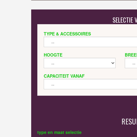
SELECTIE
TYPE & ACCESSOIRES
HOOGTE
BREE
CAPACITEIT VANAF
RESU
type en maat selectie