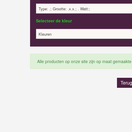
Type: .; Grootte: .x.x.; . Watt:;
Selecteer de kleur
Kleuren
Alle producten op onze site zijn op maat gemaakte
Terug