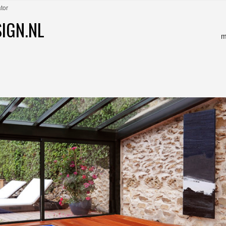
ator
IGN.NL
m