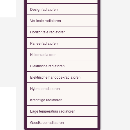
Designradiatoren
Verticale radiatoren
Horizontale radiatoren
Paneelradiatoren
Kolomradiatoren
Elektrische radiatoren
Elektrische handdoekradiatoren
Hybride radiatoren
Krachtige radiatoren
Lage temperatuur radiatoren
Goedkope radiatoren