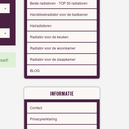
Beste radiatoren - TOP 30 radiatoren
Handdoekradiator voor de badkamer
Halradiatoren
Radiator voor de keuken
Radiator voor de woonkamer
Radiator voor de slaapkamer
raad!
BLOG
INFORMATIE
Contact
Privacyverklaring