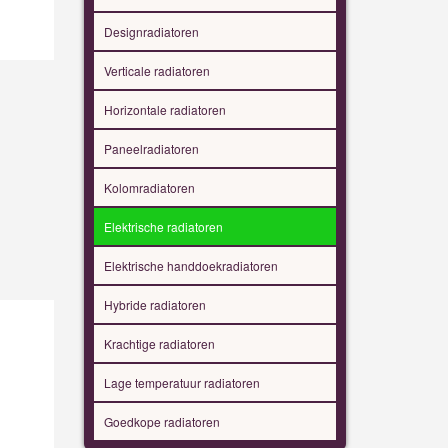
Designradiatoren
Verticale radiatoren
Horizontale radiatoren
Paneelradiatoren
Kolomradiatoren
Elektrische radiatoren
Elektrische handdoekradiatoren
Hybride radiatoren
Krachtige radiatoren
Lage temperatuur radiatoren
Goedkope radiatoren