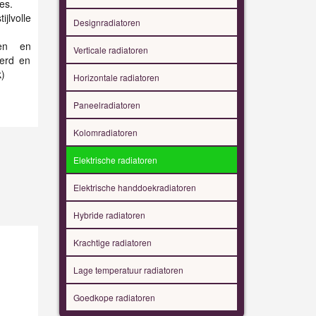
es.
jlvolle
Designradiatoren
men en
Verticale radiatoren
eerd en
k)
Horizontale radiatoren
Paneelradiatoren
Kolomradiatoren
Elektrische radiatoren
Elektrische handdoekradiatoren
Hybride radiatoren
Krachtige radiatoren
Lage temperatuur radiatoren
Goedkope radiatoren