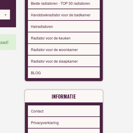
Beste radiatoren - TOP 30 radiatoren
Handdoekradiator voor de badkamer
Halradiatoren
Radiator voor de keuken
raad!
Radiator voor de woonkamer
Radiator voor de slaapkamer
BLOG
INFORMATIE
Contact
Privacyverklaring