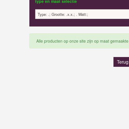
type en maat selectie
Type: .; Grootte: .x.x.; . Watt:;
Alle producten op onze site zijn op maat gemaakte
Terug