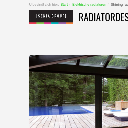
U bevindt zich hier:
Start
Elektrische radiatoren
Shining rad
RADIATORDES