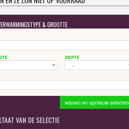
N EN ZE ZIJN NIET OP VOORRAAD
 VERWARMINGSTYPE & GROOTTE
DTE
DIEPTE
wissen en opnieuw selecter
LTAAT VAN DE SELECTIE