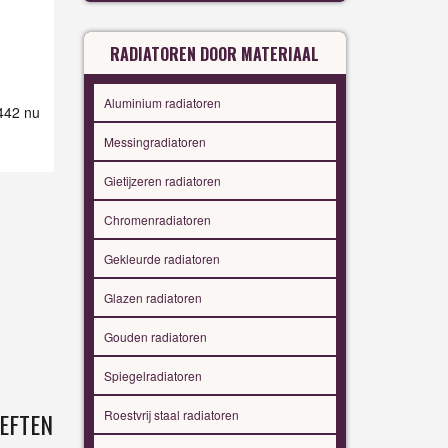
RADIATOREN DOOR MATERIAAL
Aluminium radiatoren
 442 nu
Messingradiatoren
Gietijzeren radiatoren
Chromenradiatoren
Gekleurde radiatoren
Glazen radiatoren
Gouden radiatoren
Spiegelradiatoren
Roestvrij staal radiatoren
EFTEN