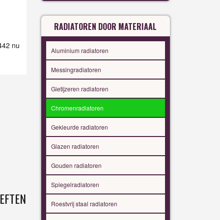
RADIATOREN DOOR MATERIAAL
 442 nu
Aluminium radiatoren
Messingradiatoren
Gietijzeren radiatoren
Chromenradiatoren
Gekleurde radiatoren
Glazen radiatoren
Gouden radiatoren
Spiegelradiatoren
EFTEN
Roestvrij staal radiatoren