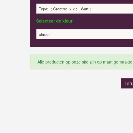
Type: .; Grootte: .x.x.; . Watt:;
Selecteer de kleur
chroom
Alle producten op onze site zijn op maat gemaakte
Ter