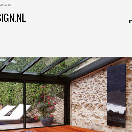
adiator
IGN.NL
m