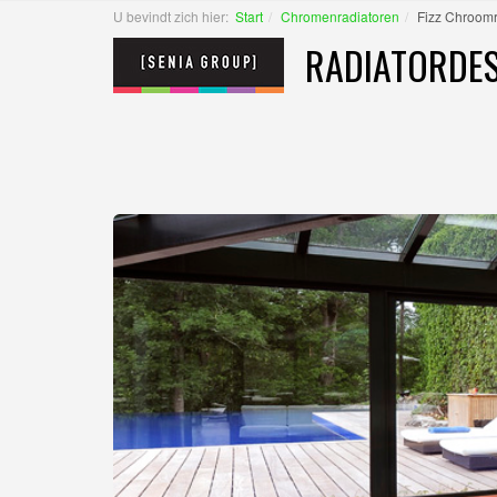
U bevindt zich hier:
Start
Chromenradiatoren
Fizz Chroomr
RADIATORDES