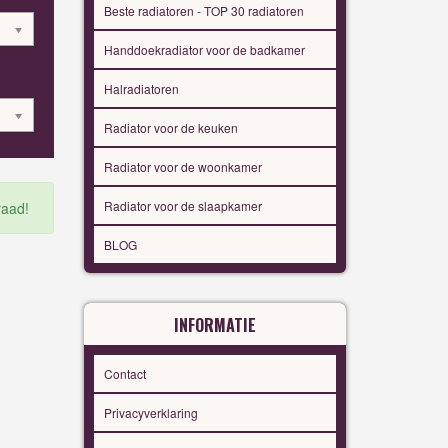
Beste radiatoren - TOP 30 radiatoren
Handdoekradiator voor de badkamer
Halradiatoren
Radiator voor de keuken
Radiator voor de woonkamer
Radiator voor de slaapkamer
raad!
BLOG
INFORMATIE
Contact
Privacyverklaring