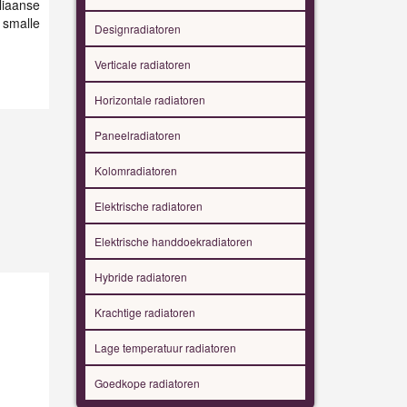
iaanse
 smalle
Designradiatoren
Verticale radiatoren
Horizontale radiatoren
Paneelradiatoren
Kolomradiatoren
Elektrische radiatoren
Elektrische handdoekradiatoren
Hybride radiatoren
Krachtige radiatoren
Lage temperatuur radiatoren
Goedkope radiatoren