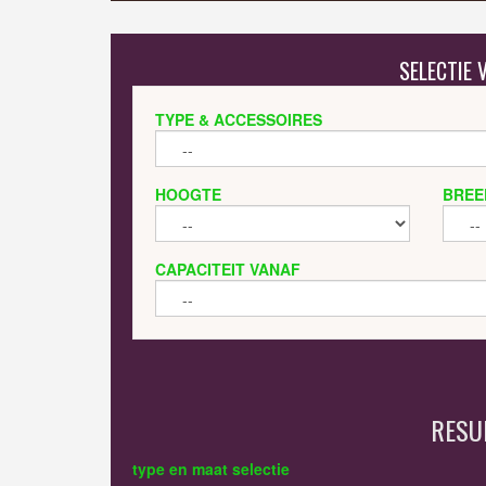
SELECTIE
TYPE & ACCESSOIRES
HOOGTE
BREE
CAPACITEIT VANAF
RESU
type en maat selectie