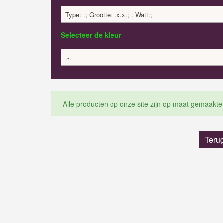
Type: .; Grootte: .x.x.; . Watt:;
Selecteer de kleur
.-.
Alle producten op onze site zijn op maat gemaakte
Teru