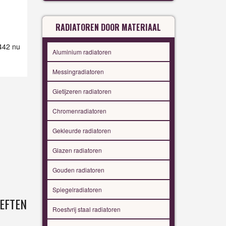
RADIATOREN DOOR MATERIAAL
 442 nu
Aluminium radiatoren
Messingradiatoren
Gietijzeren radiatoren
Chromenradiatoren
Gekleurde radiatoren
Glazen radiatoren
Gouden radiatoren
Spiegelradiatoren
EFTEN
Roestvrij staal radiatoren