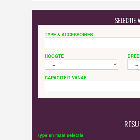
SELECTIE
TYPE & ACCESSOIRES
HOOGTE
BREE
CAPACITEIT VANAF
RESU
type en maat selectie