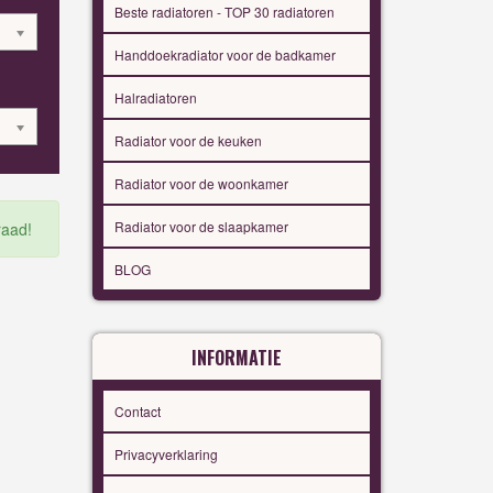
Beste radiatoren - TOP 30 radiatoren
Handdoekradiator voor de badkamer
Halradiatoren
Radiator voor de keuken
Radiator voor de woonkamer
Radiator voor de slaapkamer
raad!
BLOG
INFORMATIE
Contact
Privacyverklaring