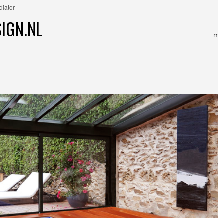
diator
IGN.NL
m