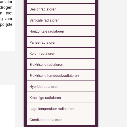
adiator
t drogen
Designradiatoren
n niet
ng voor
Verticale radiatoren
olijste
Horizontale radiatoren
Paneelradiatoren
Kolomradiatoren
Elektrische radiatoren
Elektrische handdoekradiatoren
Hybride radiatoren
Krachtige radiatoren
Lage temperatuur radiatoren
Goedkope radiatoren