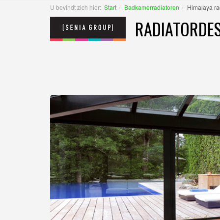
U bevindt zich hier:
Start
Badkamerradiatoren
Himalaya ra
RADIATORDES